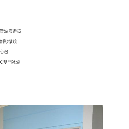
音波震盪器
剖顯微鏡
心機
oC雙門冰箱