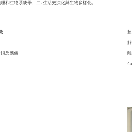
理和生物系統學、二. 生活史演化與生物多樣化。
機
超
解
連鎖反應儀
離
4