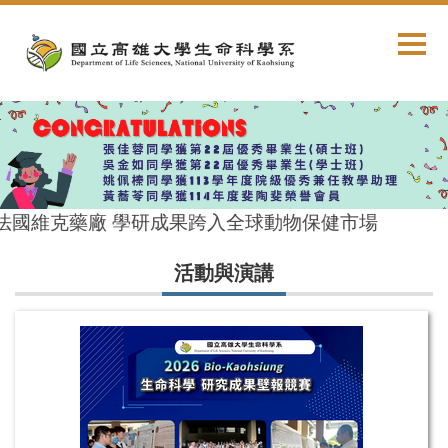
跳
到
主
要
內
容
區
國維克藥廠 學研成果跨入全球動物保健市場
活動與演講