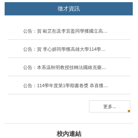
徵才資訊
公告：賀 歐芷彤及李宜盈同學獲國立高雄大學第23屆優秀畢業生
公告：賀 李心妍同學獲高雄大學114學年度優秀兼任教學助理榮譽
公告：本系温秋明教授技轉法國維克藥廠 學研成果跨入全球動物保健市場
公告：114學年度第1學期書卷獎 恭喜獲獎同學
更多...
校內連結