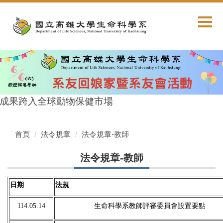
跳
到
主
要
內
容
區
研成果跨入全球動物保健市場
首頁
法令規章
法令規章-教師
法令規章-教師
日期
法規
114.05.14
生命科學系教師評審委員會設置要點