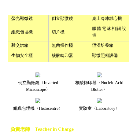
螢光顯微鏡
倒立顯微鏡
桌上冷凍離心機
膠體電泳相關設
組織包埋機
切片機
備
雜交烘箱
無菌操作檯
恆溫培養箱
生物安全櫃
核酸轉印器
顯微照相設備
倒立顯微鏡〈Inverted
核酸轉印器〈Nucleic Acid
Microscope〉
Blotter〉
組織包埋機〈Histocentre〉
實驗室〈Laboratory〉
負責老師 Teacher in Charge