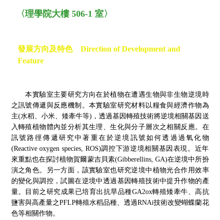
〈理學院大樓 506-1 室〉
發展方向及特色 Direction of Development and
Feature
本實驗室主要研究方向在於植物在遭遇生物與非生物逆境時
之訊號傳遞與反應機制。本實驗室研究材料以糧食與經濟作物為
主(水稻、小米、矮牽牛等)，透過基因轉殖技術將逆境相關基因送
入轉殖植物體內並分析其生理、生化與分子層次之相關反應。在
訊號路徑傳遞研究中著重在於逆境訊號如何透過過氧化物
(Reactive oxygen species, ROS)調控下游逆境相關基因表現。近年
來重點也在探討植物賀爾蒙吉貝素(Gibberellins, GA)在逆境中所扮
演之角色。另一方面，該實驗室也研究逆境中植物光合作用效率
的變化與調控，試圖在逆境中透過基因轉殖技術中提升作物的產
量。目前之研究成果已培育出抗旱品種GA2ox轉殖矮牽牛、高抗
鹽害與高產量之PFLP轉殖水稻品種、透過RNAi技術改變蝴蝶蘭花
色等相關作物。