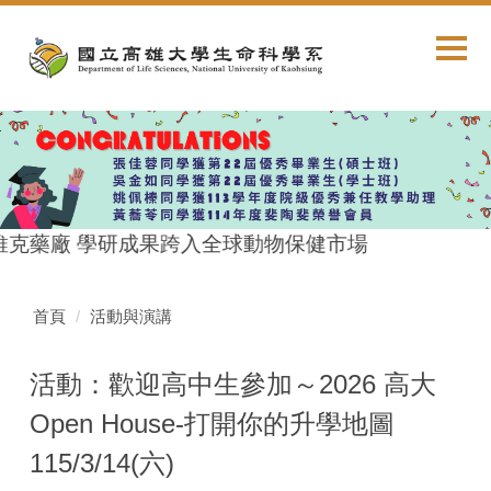
跳
到
主
要
內
容
區
克藥廠 學研成果跨入全球動物保健市場
首頁
活動與演講
活動：歡迎高中生參加～2026 高大
Open House-打開你的升學地圖
115/3/14(六)