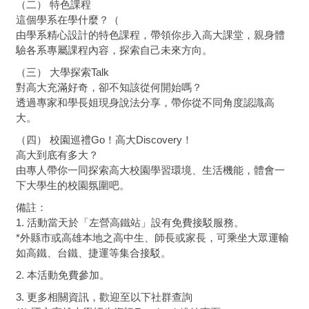
（二） 特色課程
這個學系在學什麼？（
由學系精心設計的特色課程，帶領你步入高大課堂，親身體
驗各系專屬課程內容，探索自己未來方向。
（三） 大學探索Talk
對高大充滿好奇，卻不知該從何開始嗎？
透過專家和學長姐現身說法分享，帶你從不同角度認識高
大。
（四） 校園巡禮Go！高大Discovery！
高大到底有多大？
由專人帶你一同探索高大校園學習環境、生活機能，體會一
下大學生的校園氛圍吧。
備註：
1. 活動當天於「左營高鐵站」設有免費接駁服務。
*外縣市或高雄本地之高中生、師長或家長，可乘坐大眾運輸
如高鐵、台鐵、捷運等集合接駁。
2. 本活動免費參加。
3. 更多相關資訊，歡迎至以下社群查詢