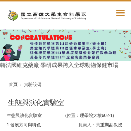
跳
到
主
要
內
容
區
轉法國維克藥廠 學研成果跨入全球動物保健市場
首頁
實驗設備
生態與演化實驗室
生態與演化實驗室 (位置：理學院大樓602-1)
1.發展方向與特色 負責人：黃重期副教授