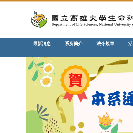
跳
到
主
要
內
容
最新消息
系所簡介
法令規章
活
區