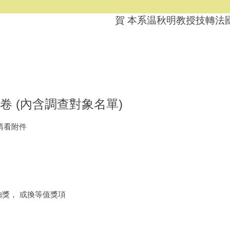
賀 本系温秋明教授技轉法國
 (內含調查對象名單)
請看附件
抽獎， 或換等值獎項