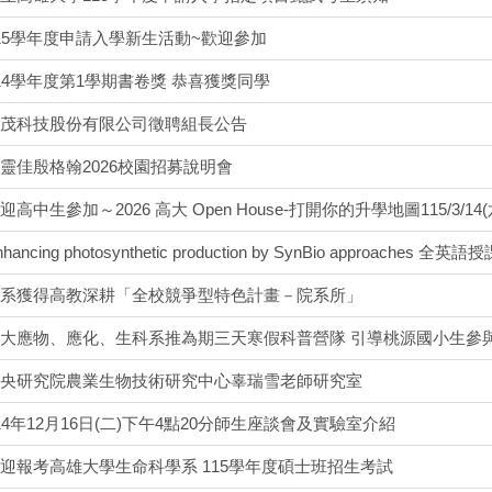
15學年度申請入學新生活動~歡迎參加
14學年度第1學期書卷獎 恭喜獲獎同學
茂科技股份有限公司徵聘組長公告
靈佳殷格翰2026校園招募說明會
高中生參加～2026 高大 Open House-打開你的升學地圖115/3/14(
ncing photosynthetic production by SynBio approaches 全英語
系獲得高教深耕「全校競爭型特色計畫－院系所」
大應物、應化、生科系推為期三天寒假科普營隊 引導桃源國小生參
央研究院農業生物技術研究中心辜瑞雪老師研究室
14年12月16日(二)下午4點20分師生座談會及實驗室介紹
迎報考高雄大學生命科學系 115學年度碩士班招生考試