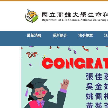
跳
到
主
要
內
容
最新消息
系所簡介
法令規章
活
區