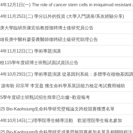
2月1日(一) The role of cancer stem cells in imiquimod resistant 
4年11月25日(二) 學分以外的投資 (大學入門講座/系友經驗分享)
庚大學臨研所康宏佑教授徵聘博士後研究員公告
雄長庚中醫科廖晏農醫師徵聘碩士級研究助理公告
4年11月12日(三) 學術專題演講
校115學年度碩博士班甄試面試資訊公告
14年10月29日(三) 學術專題演講 從基因到系統：多體學在植物基
 謝有盼 邱宗琴 李宜盈 獲生命科學系英語能力檢定考試費用補助
15學年度碩士班甄試招生簡章已出爐~歡迎報考
25 Bio-Kaohsiung生命科學研究壁報論文跨校競賽獲獎名單
14年10月14日(二)理學院導生輔導活動 歡迎理院學生報名參加
25 Bio-Kaohsiung生命科學研究成果壁報競賽參加名單及相關時程