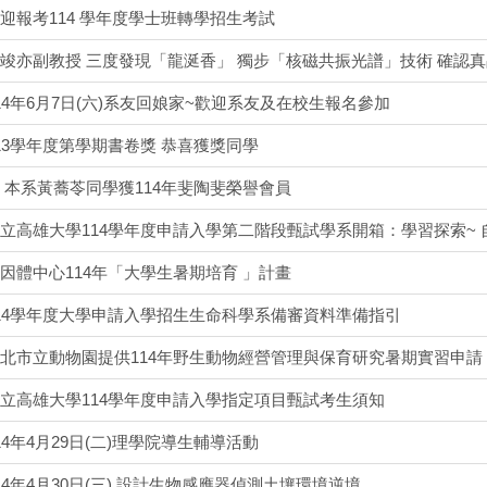
迎報考114 學年度學士班轉學招生考試
竣亦副教授 三度發現「龍涎香」 獨步「核磁共振光譜」技術 確認真
14年6月7日(六)系友回娘家~歡迎系友及在校生報名參加
13學年度第學期書卷獎 恭喜獲獎同學
 本系黃蕎苓同學獲114年斐陶斐榮譽會員
立高雄大學114學年度申請入學第二階段甄試學系開箱：學習探索~ 
因體中心114年「大學生暑期培育 」計畫
14學年度大學申請入學招生生命科學系備審資料準備指引
北市立動物園提供114年野生動物經營管理與保育研究暑期實習申請
立高雄大學114學年度申請入學指定項目甄試考生須知
14年4月29日(二)理學院導生輔導活動
14年4月30日(三) 設計生物感應器偵測土壤環境逆境