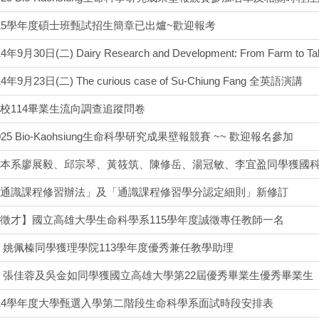
15學年度碩士班甄試招生簡章已出爐~歡迎報考
9月30日(二) Dairy Research and Development: From Farm to
年9月23日(二) The curious case of Su-Chiung Fang 全英語演講
校114畢業生流向調查追蹤問卷
25 Bio-Kaohsiung生命科學研究成果壁報競賽 ~~ 歡迎報名參加
本系廖展毅、邱宗琴、黃筱筑、陳修岳、湯冠敏、李宜盈同學獲國科
通識課程修習辦法」及「通識課程修習學分認定細則」新修訂
徵才】國立高雄大學生命科學系115學年度誠徵專任教師一名
 姚佩榛同學獲理學院113學年度優秀兼任教學助理
 張佳蓉及吳金如同學獲國立高雄大學第22屆優秀畢業生優秀畢業生
14學年度大學甄選入學第二階段生命科學系面試時段安排表