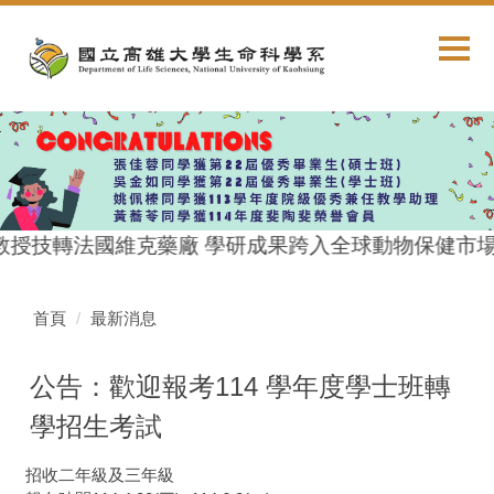
跳
到
主
要
內
容
區
教授技轉法國維克藥廠 學研成果跨入全球動物保健市場
首頁
最新消息
公告：歡迎報考114 學年度學士班轉
學招生考試
招收二年級及三年級