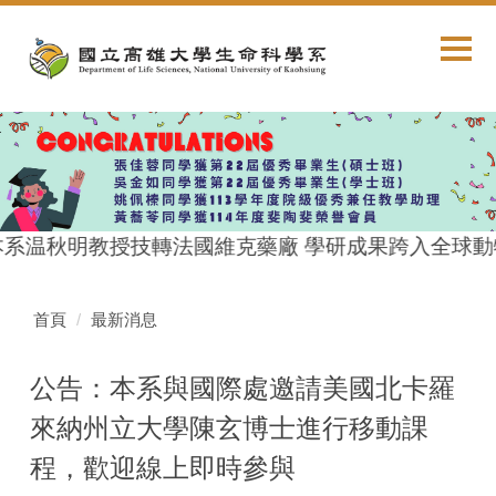
跳
到
主
要
內
容
區
本系温秋明教授技轉法國維克藥廠 學研成果跨入全球動
首頁
最新消息
公告：本系與國際處邀請美國北卡羅
來納州立大學陳玄博士進行移動課
程，歡迎線上即時參與