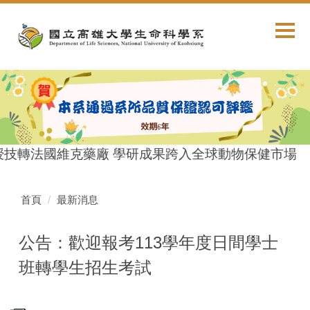
跳
到
主
要
內
容
區
授技轉法國維克藥廠 學研成果跨入全球動物保健市場
首頁
最新消息
公告：歡迎報考113學年度日間學士
班轉學生招生考試