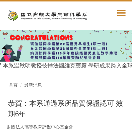
跳
到
主
要
內
容
區
 本系温秋明教授技轉法國維克藥廠 學研成果跨入全
首頁
最新消息
恭賀：本系通過系所品質保證認可 效
期6年
財團法人高等教育評鑑中心基金會