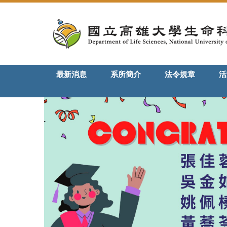
跳
到
主
要
內
容
最新消息
系所簡介
法令規章
活
區