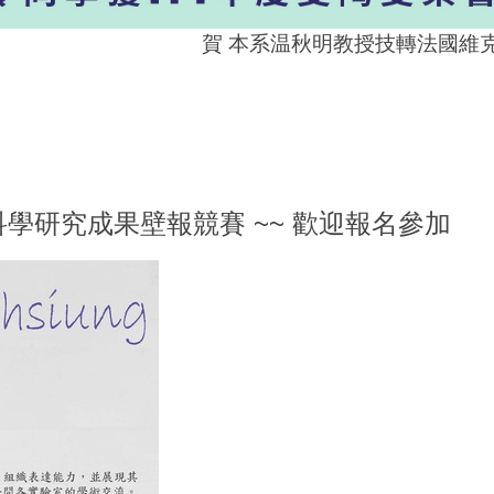
賀 本系温秋明教授技轉法國維克藥
ng生命科學研究成果壁報競賽 ~~ 歡迎報名參加