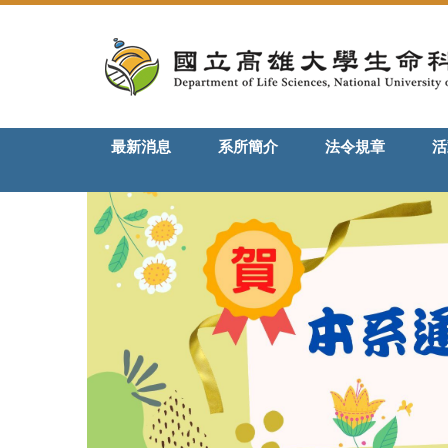
跳
到
主
要
內
容
最新消息
系所簡介
法令規章
活
區