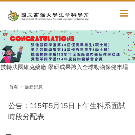
跳
到
主
要
內
容
區
授技轉法國維克藥廠 學研成果跨入全球動物保健市場
首頁
最新消息
公告：115年5月15日下午生科系面試
時段分配表