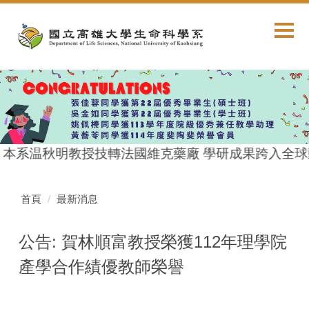
跳
到
主
要
內
容
區
 本系温秋明教授技轉法國維克藥廠 學研成果跨入全球
首頁
最新消息
公告: 賀林順富教授榮獲112年理學院
產學合作績優教師榮譽