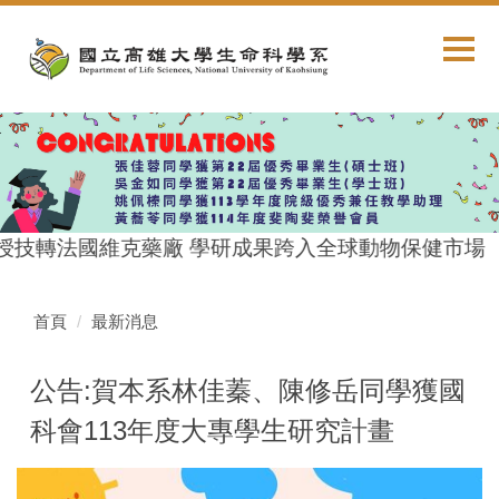
跳
到
主
要
內
容
區
授技轉法國維克藥廠 學研成果跨入全球動物保健市場
首頁
最新消息
公告:賀本系林佳蓁、陳修岳同學獲國
科會113年度大專學生研究計畫