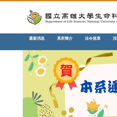
跳
到
主
要
內
容
最新消息
系所簡介
法令規章
活
區