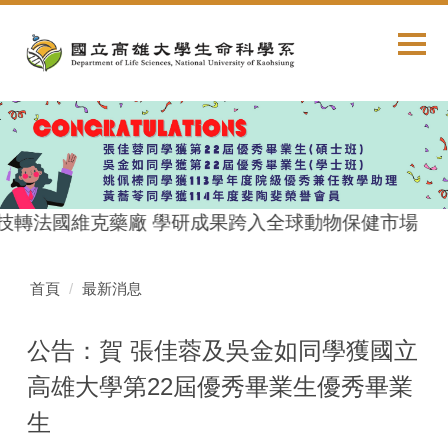
跳
到
主
要
內
容
區
技轉法國維克藥廠 學研成果跨入全球動物保健市場
首頁
最新消息
公告：賀 張佳蓉及吳金如同學獲國立
高雄大學第22屆優秀畢業生優秀畢業
生