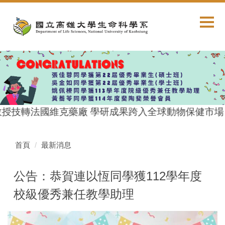
跳
到
主
要
內
容
區
授技轉法國維克藥廠 學研成果跨入全球動物保健市場
首頁
最新消息
公告：恭賀連以恆同學獲112學年度
校級優秀兼任教學助理