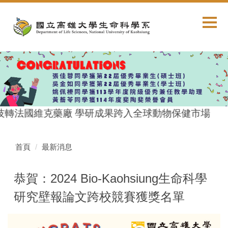
跳
到
主
要
內
容
區
技轉法國維克藥廠 學研成果跨入全球動物保健市場
首頁
最新消息
恭賀：2024 Bio-Kaohsiung生命科學
研究壁報論文跨校競賽獲獎名單