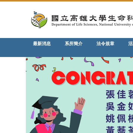
跳
到
主
要
內
容
最新消息
系所簡介
法令規章
活
區