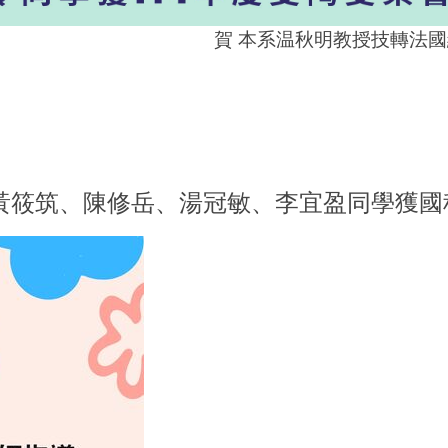
賀 本系温秋明教授技轉法國維
黃筱筑、陳修岳、湯冠敏、李宜盈同學獲國科