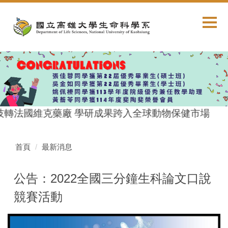
跳
到
主
要
內
容
區
技轉法國維克藥廠 學研成果跨入全球動物保健市場
首頁
最新消息
公告：2022全國三分鐘生科論文口說
競賽活動