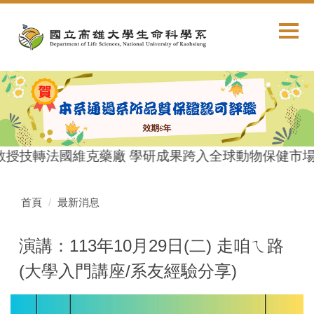
跳
到
主
要
內
容
區
教授技轉法國維克藥廠 學研成果跨入全球動物保健市場
首頁
最新消息
演講：113年10月29日(二) 走咱ㄟ路
(大學入門講座/系友經驗分享)