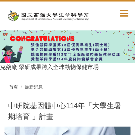
跳
到
主
要
內
容
區
克藥廠 學研成果跨入全球動物保健市場
首頁
最新消息
中研院基因體中心114年「大學生暑
期培育 」計畫