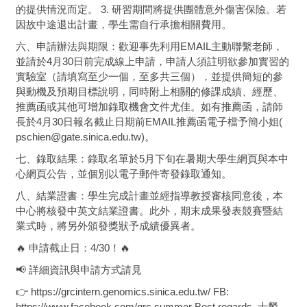
的提供情況而定。 3. 研習期間將提供團體意外傷害保險。若
因故中途退出計畫，學生需自行承擔相關費用。
六、申請辦法與期限：歡迎事先利用EMAIL主動聯繫老師，
並請於4月30日前完成線上申請，申請人須註明欲參加實習的
實驗室（請填寫至少一個，至多共三個），並提供簡短的參
與動機及預期目標說明，同時附上相關的修課成績、經歷、
推薦函或其他可增加錄取機會文件尤佳。如有推薦函，請師
長於4月30日報名截止日期前EMAIL推薦函電子檔予簡小姐(
pschien@gate.sinica.edu.tw)。
七、錄取結果：錄取名單於5月下旬在暑期大學生網頁與本中
心網頁公告，並個別以電子郵件寄發錄取通知。
八、結業證書：學生完成計畫並經指導教授審核同意後，本
中心將核發中英文結業證書。此外，期末成果發表競賽暨結
業式時，將另外頒發獎狀予成績優異者。
🔥 申請截止日：4/30！🔥
📢 詳細資訊與申請方式請見
👉 https://grcintern.genomics.sinica.edu.tw/ FB:
https://www.facebook.com/grc.summer Best regards, 士麟