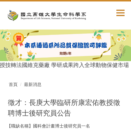
跳
到
主
要
內
容
區
授技轉法國維克藥廠 學研成果跨入全球動物保健市場
首頁
最新消息
徵才：長庚大學臨研所康宏佑教授徵
聘博士後研究員公告
【職缺名稱】國科會計畫博士後研究員一名