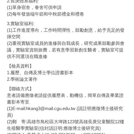
2.長庚體系福利:
(1)單身宿舍，眷舍可供申請
(2)每年發放端午節和中秋節禮金和禮卷
3.實驗室福利:
(1)工作進度導向，工作時間彈性，鼓勵創意，給予充足的發
揮空間
(2)重視實驗室成員的進修與自我成長，研究成果鼓勵參與會
議，實驗室資助旅費，若有意學習新創生醫者，實驗室可提
供不同選項在職進修
【檢具資料】
1.履歷、自傳及博士學位證書影本
2.學術論文著作
【聯絡方式】
意者請備應徵者請提供履歷表，動機信，簡單自傳及畢業證
書影本寄至
(1)E-mail:hkang3@mail.cgu.edu.tw (請註明應徵博士後研究
員)
(2)郵 寄:高雄市鳥松區大埤路123號高雄長庚兒童醫院12樓
生殖醫學實驗室(信封請註明:應徵博士後研究員)