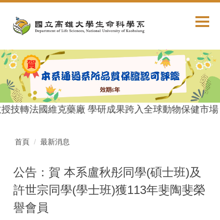
跳
到
主
要
內
容
區
教授技轉法國維克藥廠 學研成果跨入全球動物保健市場
首頁
最新消息
公告：賀 本系盧秋彤同學(碩士班)及
許世宗同學(學士班)獲113年斐陶斐榮
譽會員