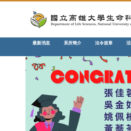
跳
到
主
要
內
容
最新消息
系所簡介
法令規章
活
區