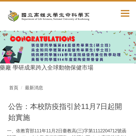
跳
到
主
要
內
容
區
藥廠 學研成果跨入全球動物保健市場
首頁
最新消息
公告：本校防疫指引於11月7日起開
始實施
一、依教育部111年11月2日臺教高(三)字第1112204712號函