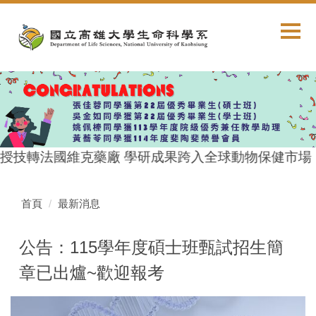
跳
到
主
要
內
容
區
授技轉法國維克藥廠 學研成果跨入全球動物保健市場
首頁
最新消息
公告：115學年度碩士班甄試招生簡
章已出爐~歡迎報考