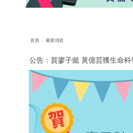
首頁
最新消息
公告：賀廖子懿 黃億芸獲生命