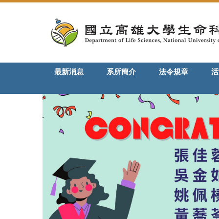
跳
到
主
要
內
容
最新消息
系所簡介
法令規章
活
區