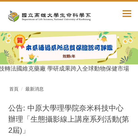
跳
到
主
要
內
容
區
技轉法國維克藥廠 學研成果跨入全球動物保健市場
首頁
最新消息
公告: 中原大學理學院奈米科技中心
辦理「生態攝影線上講座系列活動(第
2屆)」