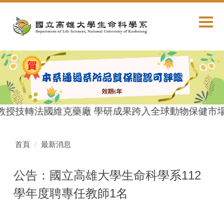
跳
到
主
要
內
容
區
教授技轉法國維克藥廠 學研成果跨入全球動物保健市
首頁
最新消息
公告：國立高雄大學生命科學系112
學年度聘專任教師1名