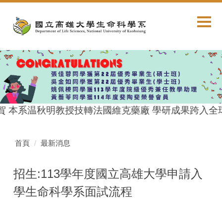
跳
到
主
要
內
容
區
賀 本系温秋明教授技轉法國維克藥廠 學研成果跨入全
首頁
最新消息
招生:113學年度國立高雄大學申請入
學生命科學系面試流程