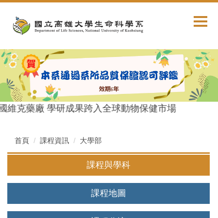
跳
到
主
要
內
容
區
國維克藥廠 學研成果跨入全球動物保健市場
首頁
課程資訊
大學部
課程與學科
課程地圖